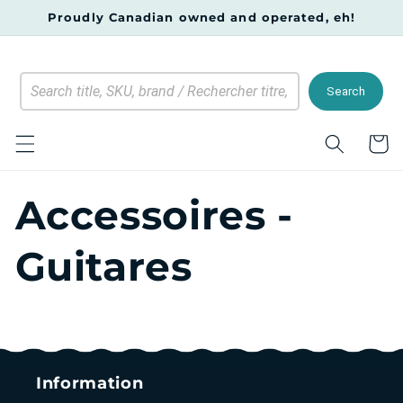
et
Proudly Canadian owned and operated, eh!
passer
au
contenu
Search
Panier
Accessoires -
Guitares
Information