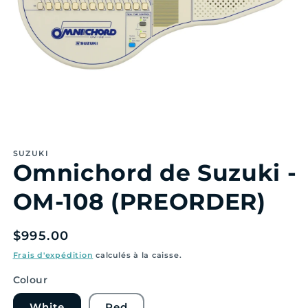
Ouvrir
le
SUZUKI
média
Omnichord de Suzuki -
featured
dans
une
OM-108 (PREORDER)
fenêtre
modale
Prix
$995.00
régulier
Frais d'expédition
calculés à la caisse.
Colour
White
Red