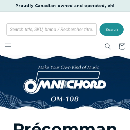
et
Proudly Canadian owned and operated, eh!
passer
au
contenu
Search
Panier
Précomman