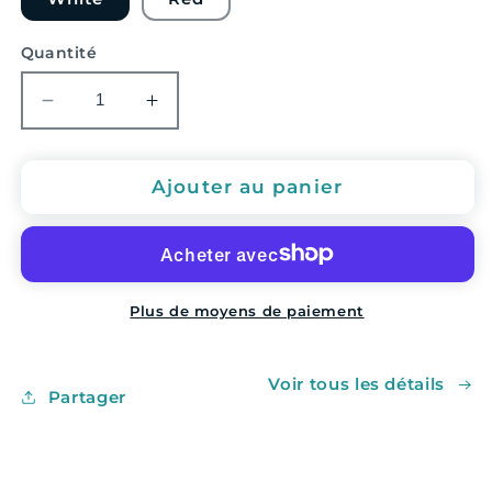
Quantité
Réduire
Augmenter
la
la
quantité
quantité
de
de
Ajouter au panier
Omnichord
Omnichord
de
de
Suzuki
Suzuki
-
-
OM-
OM-
Plus de moyens de paiement
108
108
(PREORDER)
(PREORDER)
Voir tous les détails
Partager